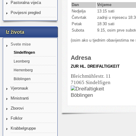
Pastoralna vijeća
Dan
Vrijeme
Nedjelja
13:15 sati
Povijesni pregled
Četvrtak
zadnji u mjesecu 18:3
Petak
18:30 sati
Subota
9.15, osim prve subo
Iz života
(osim ako u tjednim obavijestima ne s
Svete mise
Sindelfingen
Adresa
Leonberg
ZUR HL. DREIFALTIGKEIT
Herrenberg
Bleichmühlestr. 11
Böblingen
71065 Sindelfigen
Vjeronauk
Ministranti
Zborovi
Folklor
Krabbelgruppe