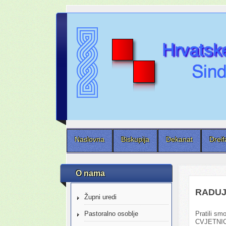
Naslovna
Biskupija
Dekanat
Dreif
O nama
RADUJ
Župni uredi
Pratili sm
Pastoralno osoblje
CVJETNIC