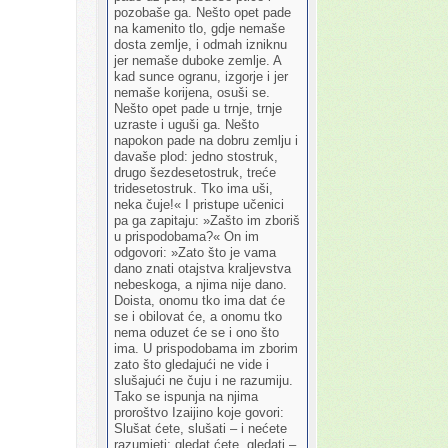
pozobaše ga. Nešto opet pade
na kamenito tlo, gdje nemaše
dosta zemlje, i odmah izniknu
jer nemaše duboke zemlje. A
kad sunce ogranu, izgorje i jer
nemaše korijena, osuši se.
Nešto opet pade u trnje, trnje
uzraste i uguši ga. Nešto
napokon pade na dobru zemlju i
davaše plod: jedno stostruk,
drugo šezdesetostruk, treće
tridesetostruk. Tko ima uši,
neka čuje!« I pristupe učenici
pa ga zapitaju: »Zašto im zboriš
u prispodobama?« On im
odgovori: »Zato što je vama
dano znati otajstva kraljevstva
nebeskoga, a njima nije dano.
Doista, onomu tko ima dat će
se i obilovat će, a onomu tko
nema oduzet će se i ono što
ima. U prispodobama im zborim
zato što gledajući ne vide i
slušajući ne čuju i ne razumiju.
Tako se ispunja na njima
proroštvo Izaijino koje govori:
Slušat ćete, slušati – i nećete
razumjeti; gledat ćete, gledati –