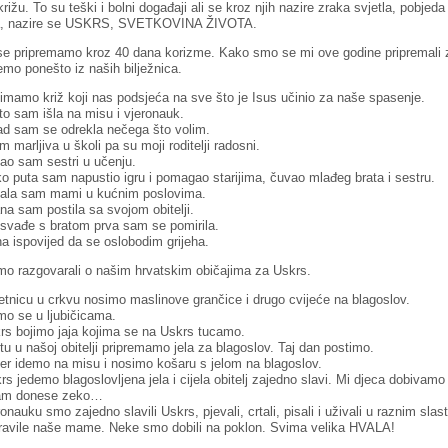
rižu. To su teški i bolni događaji ali se kroz njih nazire zraka svjetla, pobjeda
a, nazire se USKRS, SVETKOVINA ŽIVOTA.
se pripremamo kroz 40 dana korizme. Kako smo se mi ove godine pripremali 
emo ponešto iz naših bilježnica.
 imamo križ koji nas podsjeća na sve što je Isus učinio za naše spasenje.
to sam išla na misu i vjeronauk.
d sam se odrekla nečega što volim.
m marljiva u školi pa su moji roditelji radosni.
o sam sestri u učenju.
ko puta sam napustio igru i pomagao starijima, čuvao mlađeg brata i sestru.
la sam mami u kućnim poslovima.
na sam postila sa svojom obitelji.
svađe s bratom prva sam se pomirila.
na ispovijed da se oslobodim grijeha.
mo razgovarali o našim hrvatskim običajima za Uskrs.
etnicu u crkvu nosimo maslinove grančice i drugo cvijeće na blagoslov.
o se u ljubičicama.
rs bojimo jaja kojima se na Uskrs tucamo.
u u našoj obitelji pripremamo jela za blagoslov. Taj dan postimo.
er idemo na misu i nosimo košaru s jelom na blagoslov.
s jedemo blagoslovljena jela i cijela obitelj zajedno slavi. Mi djeca dobivam
nam donese zeko…
onauku smo zajedno slavili Uskrs, pjevali, crtali, pisali i uživali u raznim sla
ravile naše mame. Neke smo dobili na poklon. Svima velika HVALA!