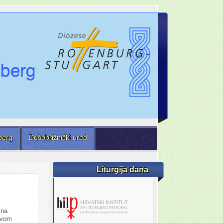
berg
Dušobrižnički ured
Liturgija dana
 na
ovom