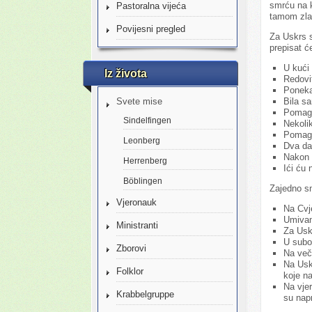
smrću na k
Pastoralna vijeća
tamom zl
Povijesni pregled
Za Uskrs 
prepisat ć
U kući
Iz života
Redovi
Poneka
Bila sa
Svete mise
Pomaga
Sindelfingen
Nekoli
Pomaga
Leonberg
Dva da
Nakon 
Herrenberg
Ići ću 
Böblingen
Zajedno s
Vjeronauk
Na Cvj
Umivam
Ministranti
Za Usk
U subot
Zborovi
Na več
Na Uskr
Folklor
koje 
Na vjer
Krabbelgruppe
su nap