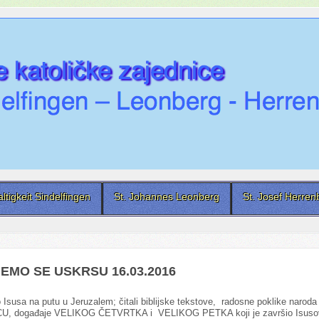
altigkeit Sindelfingen
St. Johannes Leonberg
St. Josef Herren
EMO SE USKRSU 16.03.2016
o Isusa na putu u Jeruzalem; čitali biblijske tekstove, radosne poklike naroda
U, događaje VELIKOG ČETVRTKA i VELIKOG PETKA koji je završio Isus