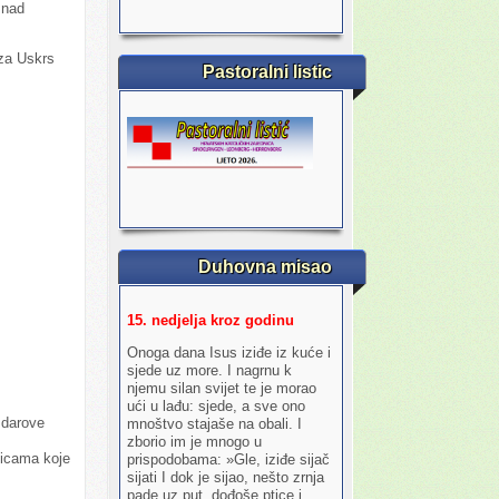
 nad
za Uskrs
Pastoralni listic
Duhovna misao
15. nedjelja kroz godinu
Onoga dana Isus iziđe iz kuće i
sjede uz more. I nagrnu k
njemu silan svijet te je morao
ući u lađu: sjede, a sve ono
o darove
mnoštvo stajaše na obali. I
zborio im je mnogo u
sticama koje
prispodobama: »Gle, iziđe sijač
sijati I dok je sijao, nešto zrnja
pade uz put, dođoše ptice i