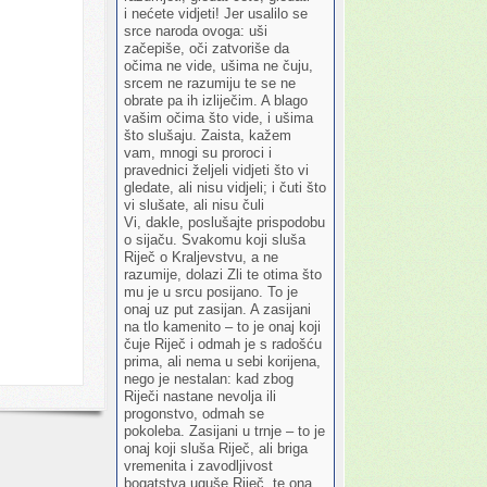
i nećete vidjeti! Jer usalilo se
srce naroda ovoga: uši
začepiše, oči zatvoriše da
očima ne vide, ušima ne čuju,
srcem ne razumiju te se ne
obrate pa ih izliječim. A blago
vašim očima što vide, i ušima
što slušaju. Zaista, kažem
vam, mnogi su proroci i
pravednici željeli vidjeti što vi
gledate, ali nisu vidjeli; i čuti što
vi slušate, ali nisu čuli
Vi, dakle, poslušajte prispodobu
o sijaču. Svakomu koji sluša
Riječ o Kraljevstvu, a ne
razumije, dolazi Zli te otima što
mu je u srcu posijano. To je
onaj uz put zasijan. A zasijani
na tlo kamenito – to je onaj koji
čuje Riječ i odmah je s radošću
prima, ali nema u sebi korijena,
nego je nestalan: kad zbog
Riječi nastane nevolja ili
progonstvo, odmah se
pokoleba. Zasijani u trnje – to je
onaj koji sluša Riječ, ali briga
vremenita i zavodljivost
bogatstva uguše Riječ, te ona