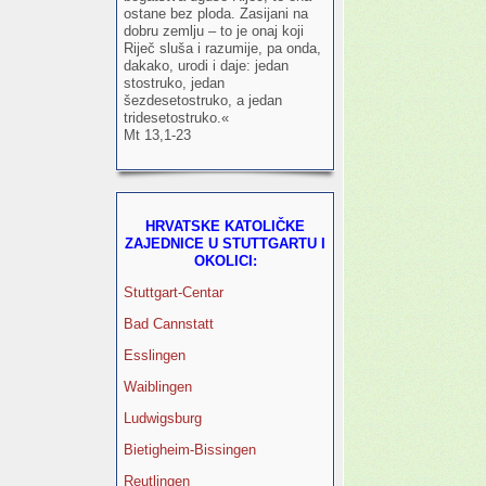
ostane bez ploda. Zasijani na
dobru zemlju – to je onaj koji
Riječ sluša i razumije, pa onda,
dakako, urodi i daje: jedan
stostruko, jedan
šezdesetostruko, a jedan
tridesetostruko.«
Mt 13,1-23
HRVATSKE KATOLIČKE
ZAJEDNICE U STUTTGARTU I
OKOLICI:
Stuttgart-Centar
Bad Cannstatt
Esslingen
Waiblingen
Ludwigsburg
Bietigheim-Bissingen
Reutlingen